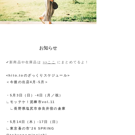
​お知らせ
✔︎新商品や在庫品は
>>ここ
にまとめてるよ！
<hito.toのざっくりスケジュール>
＜今後の出店4月-5月＞
・5月3日（日）-4日（月／祝）
∟モッテケ！泥棒市vol.11
∟長野県塩尻市奈良井宿の倉庫
・5月14日（木）-17日（日）
∟東京蚤の市'26 SPRING