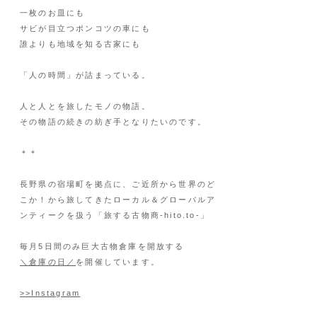
一枚のお皿にも
サビが目立つポンコツの車にも
誰よりも地域を知る古家にも
「人の時間」が詰まっている。
人と人とを旅したモノの物語。
その物語の続きの紡ぎ手となりたいのです。
＊＊
長野県の宿場町を拠点に、ご近所から世界のど
こか！から旅してきたローカル＆グローバルア
ンティークを扱う「旅する古物商-hito.to-」
毎月5日間のみ巨大古物倉庫を開放する
​＼倉庫の日／
を開催しています。
>>Instagram