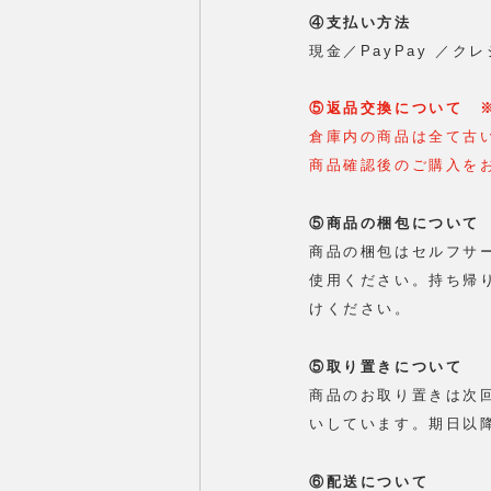
④支払い方法
現金／PayPay ／ク
⑤返品交換について　
倉庫内の商品は全て古
商品確認後のご購入を
⑤商品の梱包について
商品の梱包はセルフサ
使用ください。持ち帰
けください。
⑤取り置きについて
商品のお取り置きは次
いしています。期日以降
⑥配送について