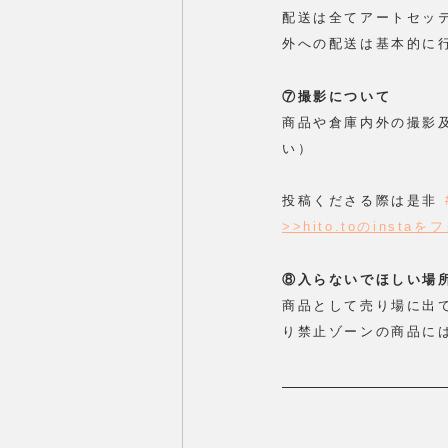
配送は全てアートセッ
外への配送は基本的に
⑦撮影について
商品や倉庫内外の撮影
い）
投稿くださる際は是非 
>>hito.toのinsta
⑧入らないでほしい場
商品として売り場に出
り禁止ゾーンの商品に