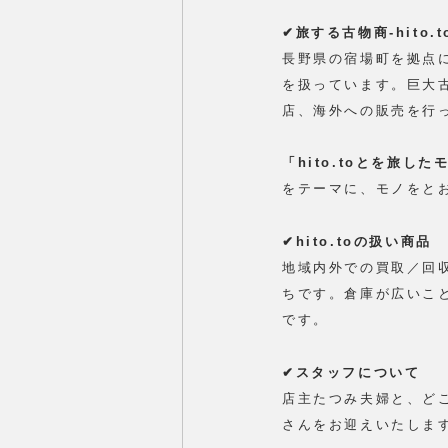
✔︎旅する古物商-hito.t
長野県の宿場町を拠点
を扱っています。巨大
店、海外への販売を行
「hito.toとを旅し
をテーマに、モノをと
✔︎hito.toの扱い商品
地域内外での買取／回
ちです。倉庫が広いこ
です。
✔︎スタッフについて
店主たつみ夫婦と、ど
さんをお迎えいたしま