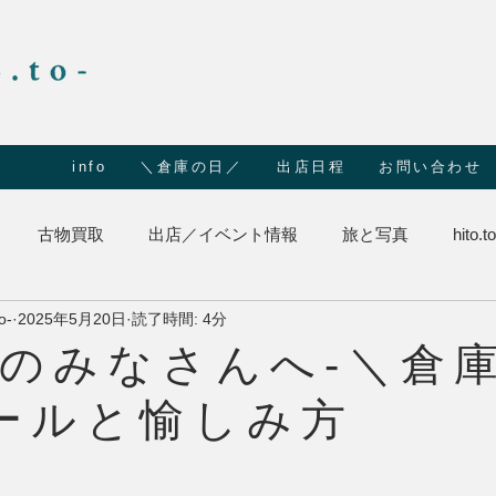
info
＼倉庫の日／
出店日程
お問い合わせ
古物買取
出店／イベント情報
旅と写真
hito
o-
2025年5月20日
読了時間: 4分
者のみなさんへ-＼倉
ールと愉しみ方
日