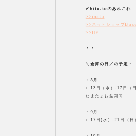
✔︎hito.toのあれこれ
>>insta
>>ネットショップBas
>>HP
＊＊
＼倉庫の日／の予定：
・8月
∟13日（水）-17日（
たまたまお盆期間
・9月
∟17日(水）-21日（日
・10月