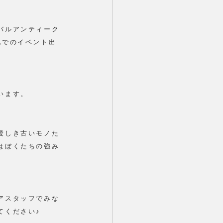
バルアンティーク
地でのイベント出
います。
愛しき古いモノた
はぼくたちの強み
アスタッフでみな
てください♪