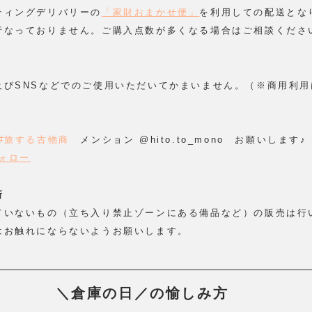
ティングデリバリーの
「家財おまかせ便」
を利用しての配送とな
行なっておりません。ご購入点数が多くなる場合はご相談くださ
及びSNSなどでのご使用いただいてかまいません。（※商用利用
#旅する古物商
　メンション @hito.to_mono　お願いします♪
をフォロー
所
ていないもの（立ち入り禁止ゾーンにある備品など）の販売は行
はお触れにならないようお願いします。
＼倉庫の日／の愉しみ方