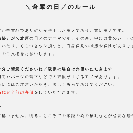
＼倉庫の日／のルール
どが中古品であり誰かが使用したモノであり、古いモノです。
痕跡」が＼倉庫の日／のテーマ
です。その為、中には昔のシール
ていたり、ぐらつきや欠損など。商品個別の状態や個性がありま
らのご入場をお願いします。
十分ご留意くださいね／破損の場合は弁償いただきます
開閉やパーツの落下などでの破損が生じるモノがあります。
扱いにはご注意いただき、優しく扱ってあげてください。
品代金全額の弁償
をしていただきます。
ど
て構いません。明るいところでの確認の為の移動などが必要な場