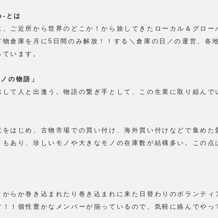
o-とは
に、ご近所から世界のどこか！から旅してきたローカル＆グロー
古物倉庫を月に5日間のみ解放！！する＼倉庫の日／の運営、各
っています。
たモノの物語」
おして人と出逢う。物語の繋ぎ手として、この生業に取り組んで
収をはじめ、古物市場での買い付け、海外買い付けなどで集めた
ともあり、珍しいモノや大きなモノの在庫数が結構多い。この点
こからか巻き込まれたり巻き込まれに来た日替わりのボランティ
す！！個性豊かなメンバーが揃っているので、気軽に絡んでやっ