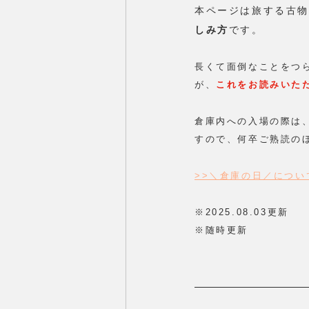
本ページは旅する古物商
しみ方
です。
長くて面倒なことをつ
が、
これをお読みいた
倉庫内への入場の際は
すので、何卒ご熟読の
>>＼倉庫の日／につい
※2025.08.03更新
※随時更新